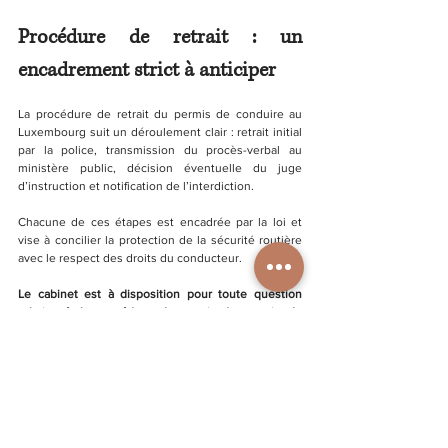
Procédure de retrait : un 
encadrement strict à anticiper
La procédure de retrait du permis de conduire au 
Luxembourg suit un déroulement clair : retrait initial 
par la police, transmission du procès-verbal au 
ministère public, décision éventuelle du juge 
d’instruction et notification de l’interdiction.
Chacune de ces étapes est encadrée par la loi et 
vise à concilier la protection de la sécurité routière 
avec le respect des droits du conducteur.
Le cabinet est à disposition pour toute question 
relative à la procédure de retrait du permis de 
conduire au Luxembourg
Maître Samuel BECHATA
 vous conseillera au mieux 
et se tient disponible pour vos questions.
Nous contacter +352 28 80 215
 - 
samuel.bechata@barreau.lu